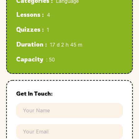
Categories :
Language
Lessons :
4
Quizzes :
1
Duration :
17 d 2 h 45 m
Capacity
: 50
Get In Touch: